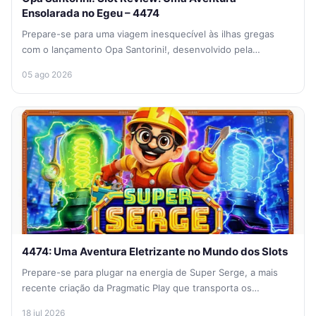
Ensolarada no Egeu – 4474
Prepare-se para uma viagem inesquecível às ilhas gregas
com o lançamento Opa Santorini!, desenvolvido pela
Nownow Gaming. Este caça-níqueis transporta...
05 ago 2026
4474: Uma Aventura Eletrizante no Mundo dos Slots
Prepare-se para plugar na energia de Super Serge, a mais
recente criação da Pragmatic Play que transporta os
jogadores para...
18 jul 2026