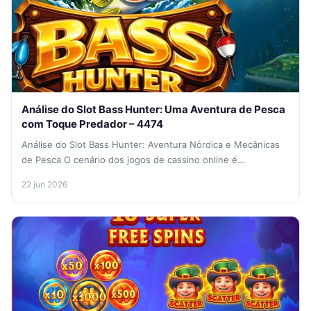
Análise do Slot Bass Hunter: Uma Aventura de Pesca
com Toque Predador – 4474
Análise do Slot Bass Hunter: Aventura Nórdica e Mecânicas
de Pesca O cenário dos jogos de cassino online é
frequentemente...
22 jun 2026