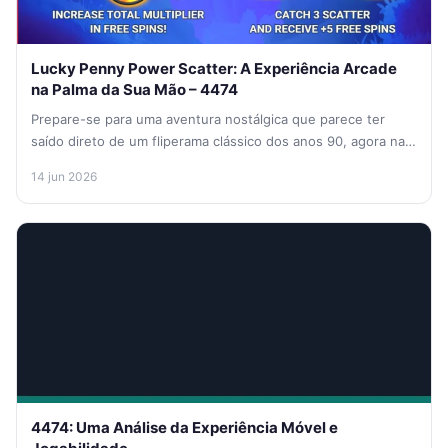
Lucky Penny Power Scatter: A Experiência Arcade
na Palma da Sua Mão – 4474
Prepare-se para uma aventura nostálgica que parece ter
saído direto de um fliperama clássico dos anos 90, agora na
palma...
14 jun 2026
4474: Uma Análise da Experiência Móvel e